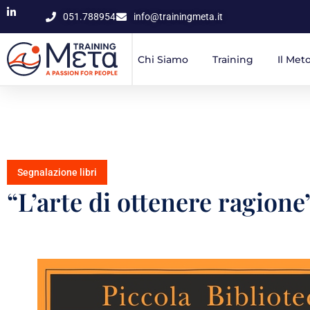
051.788954
info@trainingmeta.it
Chi Siamo
Training
Il Met
Segnalazione libri
“L’arte di ottenere ragion