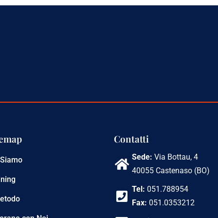
temap
Contatti
Sede:
Via Bottau, 4
 Siamo
40055 Castenaso (BO)
ining
Tel:
051.788954
Metodo
Fax:
051.0353212