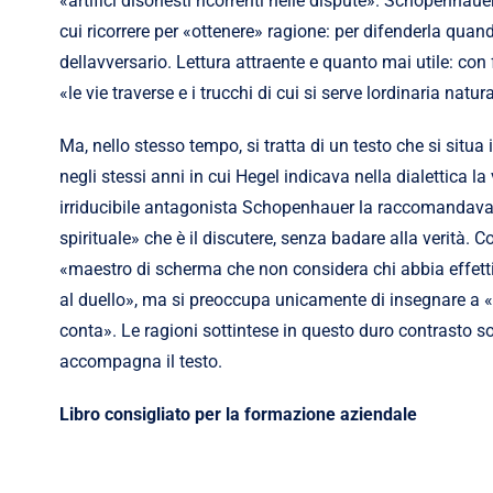
«artifici disonesti ricorrenti nelle dispute». Schopenhauer 
cui ricorrere per «ottenere» ragione: per difenderla quand
dellavversario. Lettura attraente e quanto mai utile: co
«le vie traverse e i trucchi di cui si serve lordinaria natu
Ma, nello stesso tempo, si tratta di un testo che si sit
negli stessi anni in cui Hegel indicava nella dialettica la 
irriducibile antagonista Schopenhauer la raccomandava
spirituale» che è il discutere, senza badare alla verità
«maestro di scherma che non considera chi abbia effett
al duello», ma si preoccupa unicamente di insegnare a «
conta». Le ragioni sottintese in questo duro contrasto so
accompagna il testo.
Libro consigliato per la formazione aziendale