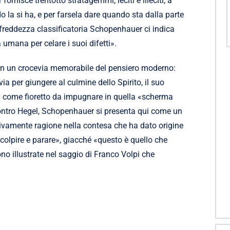
fornisce trentotto stratagemmi, leciti e illeciti, a
o la si ha, e per farsela dare quando sta dalla parte
n freddezza classificatoria Schopenhauer ci indica
ra umana per celare i suoi difetti».
ua in un crocevia memorabile del pensiero moderno:
via per giungere al culmine dello Spirito, il suo
 come fioretto da impugnare in quella «scherma
. Contro Hegel, Schopenhauer si presenta qui come un
ivamente ragione nella contesa che ha dato origine
colpire e parare», giacché «questo è quello che
no illustrate nel saggio di Franco Volpi che